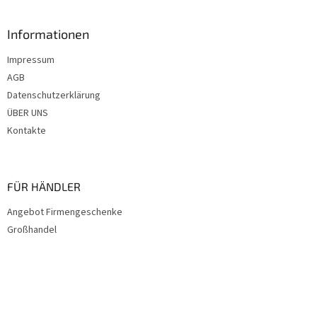
ß
z
Informationen
e
i
Impressum
l
AGB
e
Datenschutzerklärung
ÜBER UNS
Kontakte
FÜR HÄNDLER
Angebot Firmengeschenke
Großhandel