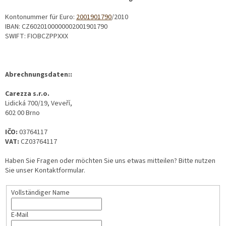
Kontonummer für Euro:
2001901790
/2010
IBAN:
CZ6020100000002001901790
SWIFT:
FIOBCZPPXXX
Abrechnungsdaten::
Carezza s.r.o.
Lidická 700/19, Veveří,
602 00 Brno
IČO:
03764117
VAT:
CZ03764117
Haben Sie Fragen oder möchten Sie uns etwas mitteilen? Bitte nutzen
Sie unser Kontaktformular.
Vollständiger Name
E-Mail