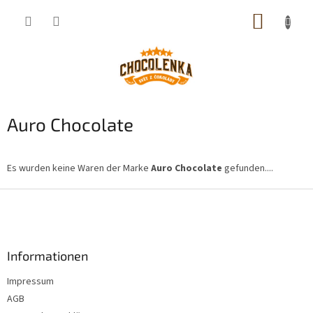
Zum
WARE
Inhalt
springen
Auro Chocolate
Es wurden keine Waren der Marke
Auro Chocolate
gefunden....
F
u
ß
z
Informationen
e
i
Impressum
l
AGB
e