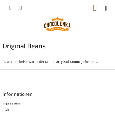
Zum
WARE
Inhalt
springen
Original Beans
Es wurden keine Waren der Marke
Original Beans
gefunden....
F
u
ß
z
Informationen
e
i
Impressum
l
AGB
e